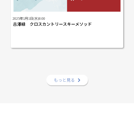
(4)走法②・・・SK／CLのレベル２ (5)起伏ポジショ
ン・・・距離や起伏に対してのトレーニング (6)まと
め 予定 ※この教室は各回ごとで確認する動作ポイント
2025年1月1日(水)8:00
は変わります。 ※うまく理解できていない動作はプライ
古澤緑 クロスカントリースキーメソッド
ベートレッスンでも再受講可能です。 ※繰り返し受講す
ることで動作の理解も深まり、技術もアップしていきま
す。学びの場としてご利用ください。 ------------------------
----------------------------------------■こちらの教室には（運
動シューズ）と（ローラースキー道具一式）（水分）を
各自ご持参ください。 ■転倒予防の膝・肘のサポーター
やヘルメット、グローブ、長袖、長ズボンなどの着用を
お勧めいたします。■雨天の場合は中止とさせていただ
きます。ご了承ください。■※スクール活動中に起因す
もっと見る
る事故等が起きた場合、その責任を当スクールや担当指
導者に問うことなく自己の責任において対応することを
承諾し、お申し込みください。