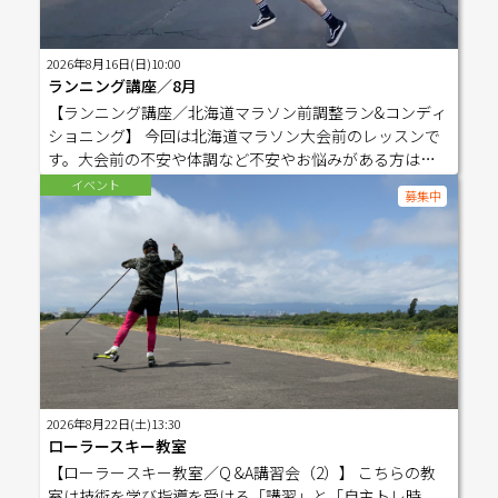
ーニングの場になります。練習会で現状の実力をチェッ
クし、足りないと感じた部分を講習会で補う。このサイ
クルが確実な実力向上へ繋がります。ご自身の現在地を
2026年8月16日(日)10:00
確認する実践の場として、ぜひ練習会をご活用くださ
ランニング講座／8月
い。 ※詳しい指導は含まれませんのでご了承ください。
【ランニング講座／北海道マラソン前調整ラン&コンディ
【開催予定日】 7/12(日)、7/25(土)、8/9(日)、9/13(日)、1
ショニング】 今回は北海道マラソン大会前のレッスンで
0/11(日) 【その他】 ◆短めの周回コースで持久走をメイ
す。大会前の不安や体調など不安やお悩みがある方は一
ンにトレーニングします。 ◆練習場所は基本真駒内です
緒にトレーニングしませんか？ ＜こんな方におすすめで
イベント
が、イベントなどの都合で変更する場合もあります。 ◆
募集中
す＞ ・大会を目指して走っている方・自己流のフォーム
練習会は毎月第2日曜日、または第４土曜日開催予定で
に限界を感じている方・練習の成果がなかなか結果に結
す。(月1〜2回で変動します。） ◆毎回9時30分開始です。
びつかない方・コーチの指導を受けながらトレーニング
◆水分は持ち歩ける状態でご持参ください。 ◆技術指導
に励みたい方 ランニング用にアレンジされた独自のメソ
や疑問を解決するための講習会は別途ご用意していま
ッドを学び、仲間と一緒に「正しい走り」を身につけま
す。ご活用ください。 ◆こちらの講座は、10月末までの
しょう！ 【ストレッチマット】は各自ご準備ください。 -
オフシーズン中の練習会限定の企画です。シーズン登録
------------------------------------------------------ 【受講にあた
でのお申込みがお得になりますが、雨天中止等の場合に
っての注意事項】□対象： すでに走行経験のある中級者
おける受講料の返金はございません。予めご了承の上お
向けです（ペース・距離は問いません）。 ※ゼロから始
申し込みください。 ----------------------------------------------
めたい方や、基礎をじっくり学びたい方は「プライベー
2026年8月22日(土)13:30
------------------ ◾️暖かい服装でご参加ください。 ■雨天は
トレッスン」を推奨しています。□継続受講のメリット:
ローラースキー教室
中止になります。場所変更する場合は事前に登録者には
各回でテーマが変わります。継続して参加することで、身
【ローラースキー教室／Q &A講習会（2）】 こちらの教
ご連絡いたします。 ■※スクール活動中に起因する事故
体への理解がより深まります。□個別相談: 個人の癖や怪
室は技術を学び指導を受ける「講習」と「自主トレ時