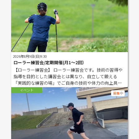
2026年8月9日(日)9:30
ローラー練習会/定期開催(月1〜2回）
【ローラー練習会】 ローラー練習会です。技術の習得や
指導を目的とした講習会とは異なり、自立して鍛える
「実践的な練習の場」でご自身の技術や体力の向上具合
をご自身でチェックできます。コーチと一緒に滑走しな
イベント
募集中
がらポイント的な指摘を受け（どこが良い、悪い）、ご
自身で意識し考えながら工夫して滑走します。 成長す
るためには「指導を受け悩みを確認改善する講習会」と
「自立して挑む実践練習」の両方をバランスよく活用す
ることが重要です。講習では新しい技術を学び、正しい
方向性を教わる場ですが、一方で「練習会」は指導のな
い環境でご自身の判断力や実力を客観的に確かめるトレ