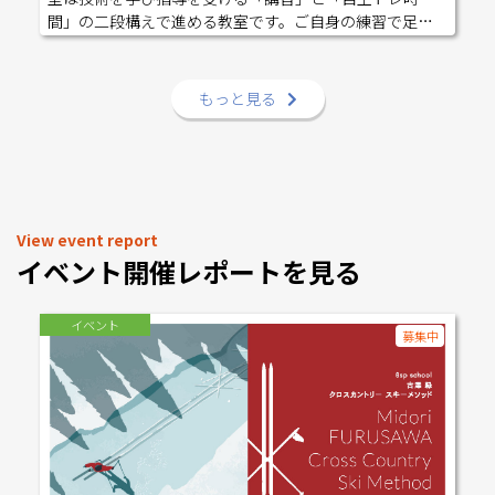
等が起きた場合、その責任を当スクールや担当指導者に
我の不安、個別メニューの相談は「プライベートレッス
間」の二段構えで進める教室です。ご自身の練習で足り
問うことなく自己の責任において対応することを承諾
ン」にて承ります。ご相談ください。 【持ち物・その
ないと感じる部分や疑問に対し、客観的な視点からアド
し、お申し込みください。
他】ストレッチポール、ストレッチマット（敷物）は各
バイスを受けられます。 今回はローラーを履かない
自ご持参ください。 水分、暖かい服装をご用意くださ
「ドライワーク」と「自主トレ時間」の中で個人で確認
もっと見る
い。■小雨決行。施設利用時の使用料は各自負担となり
したい疑問や感覚をアドバイス受けながら練習します。
ます。■※スクール活動中に起因する事故等が起きた場
それぞれの課題を確実に克服できるカリキュラムです。
合、その責任を当スクールや担当指導者に問うことなく
「日々の練習」と「講習での課題解決」このサイクルで
自己の責任において対応することを承諾し、お申し込み
レベルアップしていきます。また、定期開催の練習会も
ください。
別途ご用意しています。仲間と一緒に滑りながら、練習
の機会を増やす場として、ぜひあわせてご利用くださ
View event report
い。 ▪️前半はドライワークとなりますので、ご理解の上
イベント開催レポートを見る
お申込みください。何の動作を確認するかは各回コーチ
が決定します。 ▪️後半は各自のトレーニングや質問に対
して周回や反復によるトレーニングになります。 ▪️初め
イベント
募集中
てローラーを受講される方はプライベートレッスンをお
薦めしています。 -------------------------------------------------
--------------- ＜月毎予定メニュー＞ (1)基礎動作①ダブル
ポール・・・すべての走法の基本です。伸縮動作や力の
方向、ポールの使い方を見直します。 (2)基礎動作②重
心移動とキック伸縮・・・滑走力・安定感に加え体軸キ
ープに関係します。 (3)走法①・・・SK／CLのレベル１